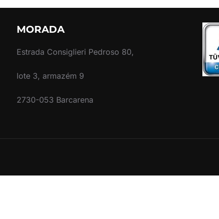
MORADA
Estrada Consiglieri Pedroso 80,
lote 3, armazém 9
2730-053 Barcarena