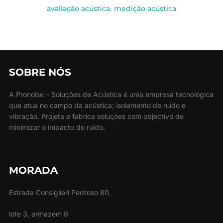
avaliação acústica
,
medição acústica
SOBRE NÓS
A Pronoise – Soluções de Acústica é uma empresa tecnológica
que atua no campo da acústica; isolamento de ruído e
vibração. Projeta e fabrica soluções com objectivo de
minimizar o impacto do ruído.
MORADA
Estrada Consiglieri Pedroso 80,
lote 3, armazém 9