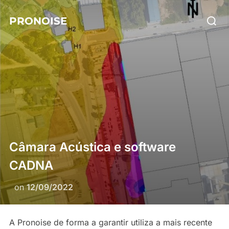
Skip
Searc
PRONOISE
to
for:
content
Câmara Acústica e software
CADNA
Posted
on
12/09/2022
on
A Pronoise de forma a garantir utiliza a mais recente