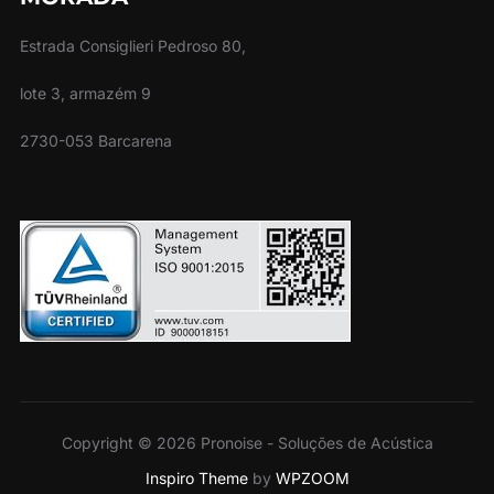
Estrada Consiglieri Pedroso 80,
lote 3, armazém 9
2730-053 Barcarena
Copyright © 2026 Pronoise - Soluções de Acústica
Inspiro Theme
by
WPZOOM