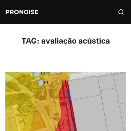
Skip
Searc
PRONOISE
to
for:
content
TAG:
avaliação acústica