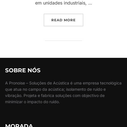
em unidades industriais, …
“CÂMARA ACÚSTICA E S
READ MORE
SOBRE NÓS
A Pronoise – Soluções de Acústica é uma empresa tecnológica
que atua no campo da acústica; isolamento de ruído e
vibração. Projeta e fabrica soluções com objectivo de
minimizar o impacto do ruído.
MORADA