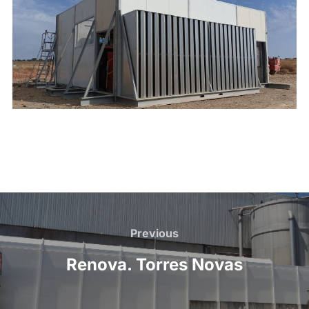
Post
navigation
Previous
Previous
Renova. Torres Novas