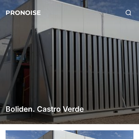
Skip
Searc
PRONOISE
to
for:
content
Boliden. Castro Verde