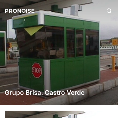
Skip
Searc
PRONOISE
to
for:
content
Grupo Brisa. Castro Verde