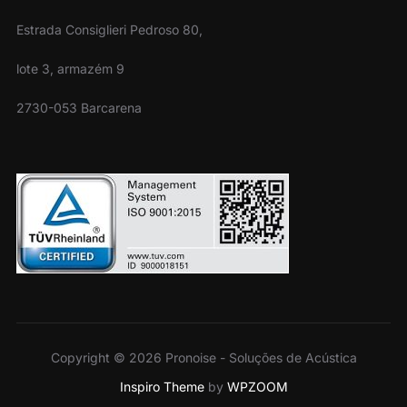
Estrada Consiglieri Pedroso 80,
lote 3, armazém 9
2730-053 Barcarena
Copyright © 2026 Pronoise - Soluções de Acústica
Inspiro Theme
by
WPZOOM