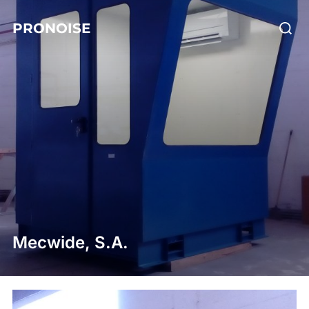
Skip
Searc
PRONOISE
to
for:
content
Mecwide, S.A.