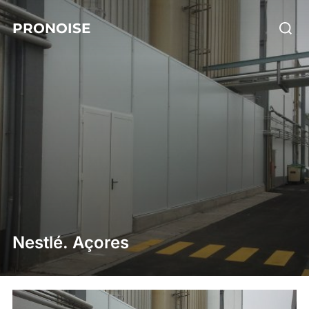
Skip
Searc
PRONOISE
to
for:
content
Nestlé. Açores