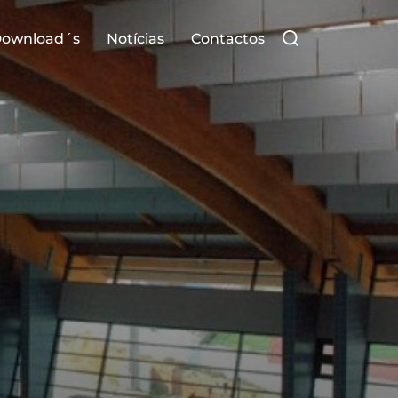
Search
ownload´s
Notícias
Contactos
for: