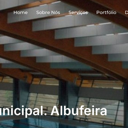
Home
Sobre Nós
Serviços
Portfólio
D
nicipal. Albufeira